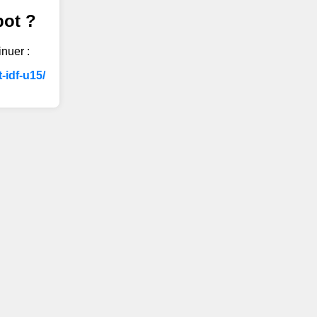
bot ?
inuer :
-idf-u15/