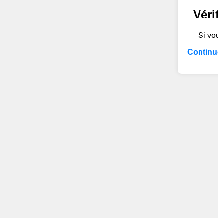
Véri
Si vou
Continue