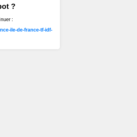
bot ?
inuer :
e-ile-de-france-tf-idf-