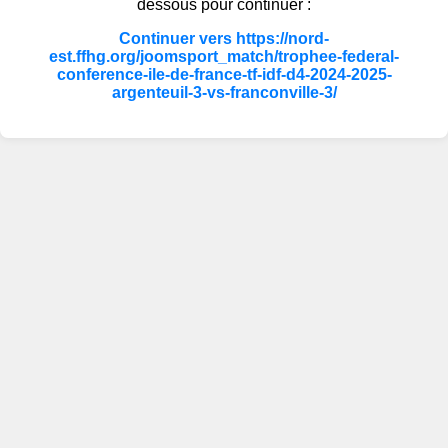
dessous pour continuer :
Continuer vers https://nord-
est.ffhg.org/joomsport_match/trophee-federal-
conference-ile-de-france-tf-idf-d4-2024-2025-
argenteuil-3-vs-franconville-3/