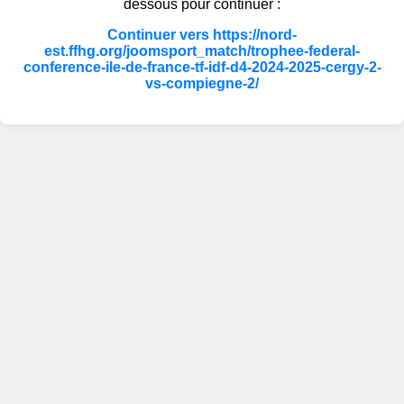
dessous pour continuer :
Continuer vers https://nord-
est.ffhg.org/joomsport_match/trophee-federal-
conference-ile-de-france-tf-idf-d4-2024-2025-cergy-2-
vs-compiegne-2/