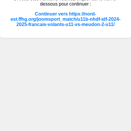
dessous pour continuer :
Continuer vers https://nord-
est.ffhg.org/joomsport_match/u11b-nhdf-idf-2024-
2025-francais-volants-u11-vs-meudon-2-u11/