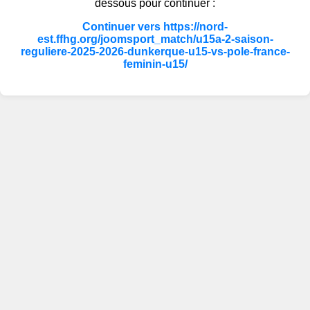
dessous pour continuer :
Continuer vers https://nord-
est.ffhg.org/joomsport_match/u15a-2-saison-
reguliere-2025-2026-dunkerque-u15-vs-pole-france-
feminin-u15/