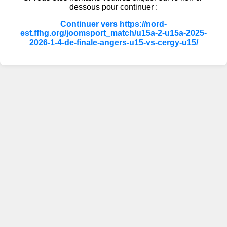
dessous pour continuer :
Continuer vers https://nord-
est.ffhg.org/joomsport_match/u15a-2-u15a-2025-
2026-1-4-de-finale-angers-u15-vs-cergy-u15/