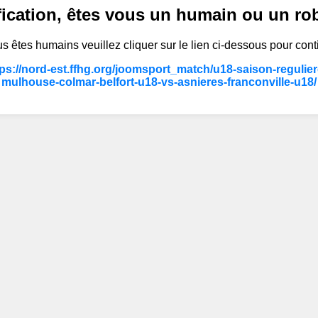
fication, êtes vous un humain ou un ro
s êtes humains veuillez cliquer sur le lien ci-dessous pour cont
tps://nord-est.ffhg.org/joomsport_match/u18-saison-regulier
mulhouse-colmar-belfort-u18-vs-asnieres-franconville-u18/