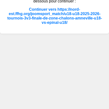
dessous pour continuer :
Continuer vers https://nord-
est.ffhg.org/joomsport_match/u18-u18-2025-2026-
tournois-3v3-finale-de-zone-chalons-amneville-u18-
vs-epinal-u18/