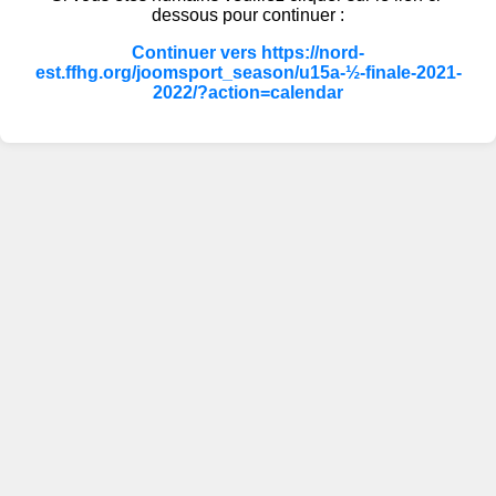
dessous pour continuer :
Continuer vers https://nord-
est.ffhg.org/joomsport_season/u15a-½-finale-2021-
2022/?action=calendar