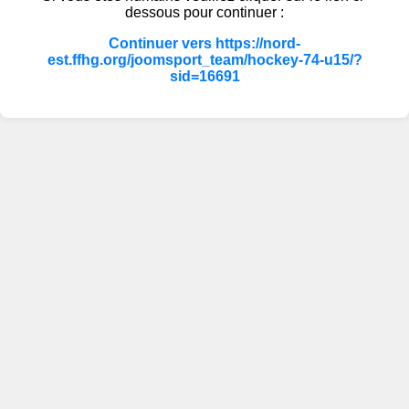
dessous pour continuer :
Continuer vers https://nord-
est.ffhg.org/joomsport_team/hockey-74-u15/?
sid=16691