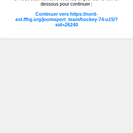
dessous pour continuer :
Continuer vers https://nord-
est.ffhg.org/joomsport_team/hockey-74-u15/?
sid=26240